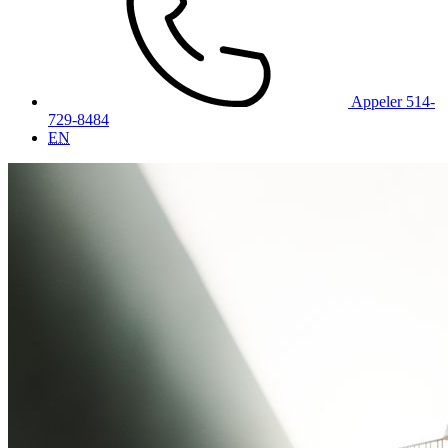
Appeler 514-
729-8484
EN