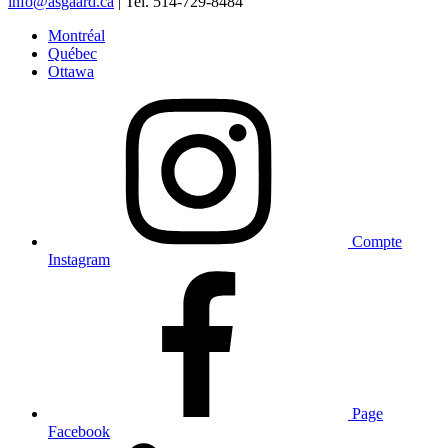
info@asgaard.ca
| Tel. 514-729-8484
Montréal
Québec
Ottawa
Compte
Instagram
Page
Facebook