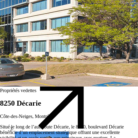
15 juin 2026
Lovisa s'établit au Carrefour de l'Estrie
Asgaard est heureuse d'annoncer l'arrivée d'une nouvelle
boutique Lovisa au Carrefour de l'Estrie, à Sherbrooke. Cette
ouverture vient enrichir l'offre commerciale du centre,
propriété de Groupe MACH.
Propriétés vedettes
8250 Décarie
Côte-des-Neiges, Montréal
Situé le long de l’autoroute Décarie, le 8250, boulevard Décarie
bénéficie d’un emplacement stratégique offrant une excellente
visibilité et un accès rapide aux principaux axes routiers. La