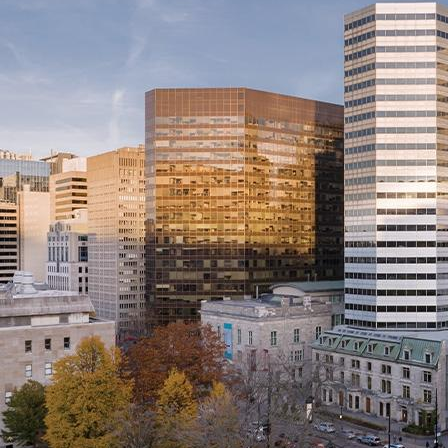
Trouvez l’espace idéal pour votre
entreprise
Découvrez notre portefeuille de propriétés commerciales, de
bureaux et d’espaces industriels à louer. Que vous cherchiez à vous
développer, à déménager ou à lancer un nouveau projet, Asgaard
vous aide à trouver l’emplacement parfait — adapté à vos besoins et
propice à la croissance de votre entreprise.