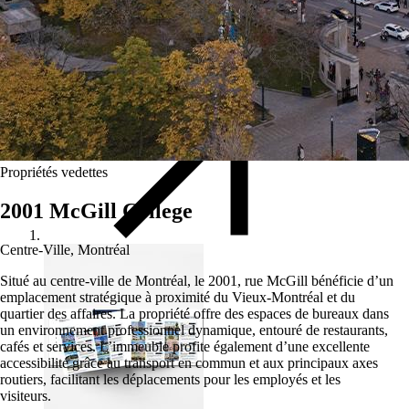
Découvrez nos propriétés
Découvrez nos propriétés
Nouvelles
Voir toutes les nouvelles
Voir toutes les nouvelles
Propriétés vedettes
2001 McGill College
Centre-Ville, Montréal
Situé au centre-ville de Montréal, le 2001, rue McGill bénéficie d’un
emplacement stratégique à proximité du Vieux-Montréal et du
quartier des affaires. La propriété offre des espaces de bureaux dans
un environnement professionnel dynamique, entouré de restaurants,
cafés et services. L’immeuble profite également d’une excellente
accessibilité grâce au transport en commun et aux principaux axes
routiers, facilitant les déplacements pour les employés et les
visiteurs.