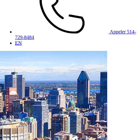
Appeler 514-
729-8484
EN