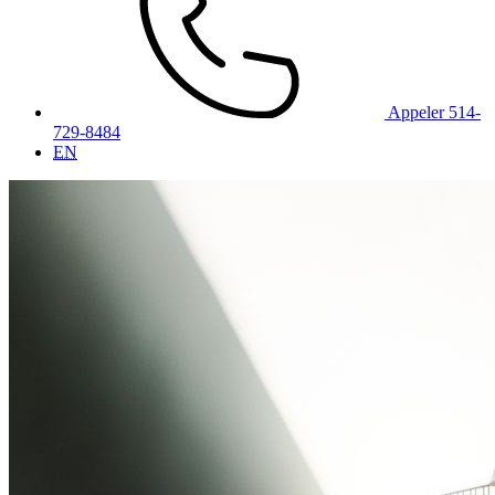
Appeler 514-
729-8484
EN