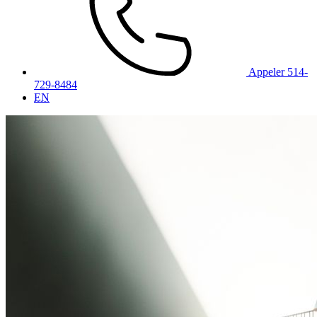
Appeler 514-
729-8484
EN