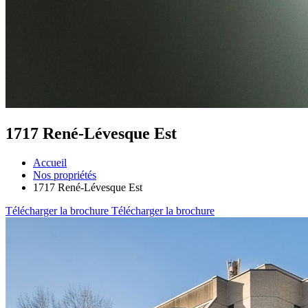
1717 René-Lévesque Est
Accueil
Nos propriétés
1717 René-Lévesque Est
Télécharger la brochure
Télécharger la brochure