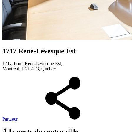
1717 René-Lévesque Est
1717, boul. René-Lévesque Est,
Montréal, H2L 4T3, Québec
Partager
À la porte du centre-ville,