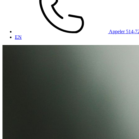
Appeler 514-7
EN