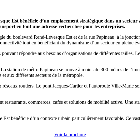
évesque Est bénéficie d’un emplacement stratégique dans un secteu
 transport en font une adresse recherchée pour les entreprises.
u boulevard René-Lévesque Est et de la rue Papineau, à la jonction entr
 connectivité tout en bénéficiant du dynamisme d’un secteur en pleine év
ouvant répondre aux besoins d’organisations de différentes tailles. Les
é. La station de métro Papineau se trouve à moins de 300 mètres de l’imm
e et aux différents secteurs de la métropole.
réseaux routiers. Le pont Jacques-Cartier et l’autoroute Ville-Marie son
t restaurants, commerces, cafés et solutions de mobilité active. Une st
Est bénéficie d’un contexte urbain particulièrement favorable. Ce vaste
Voir la brochure