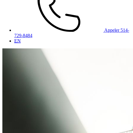
Appeler 514-
729-8484
EN