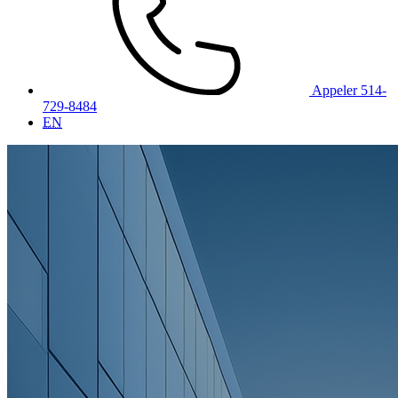
Appeler 514-
729-8484
EN