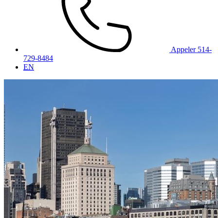
Appeler 514-
729-8484
EN